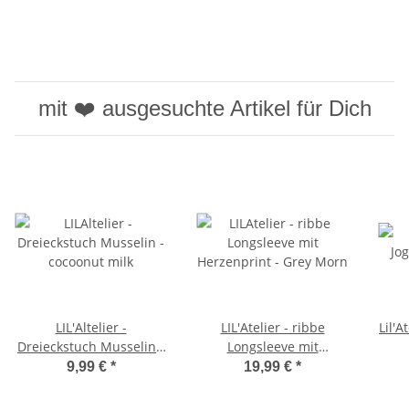
mit ❤️ ausgesuchte Artikel für Dich
LIL'Altelier -
LIL'Atelier - ribbe
Lil'A
Dreieckstuch Musselin -
Longsleeve mit
cocoonut milk
Herzenprint - Grey Morn
9,99 €
*
19,99 €
*