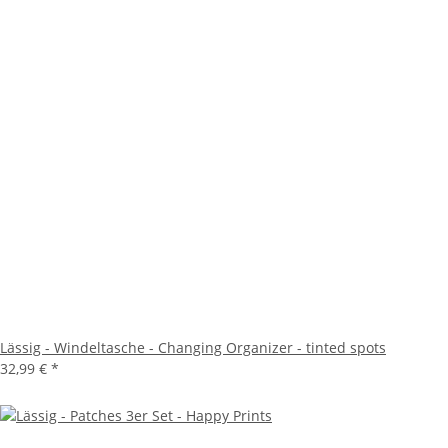
Lässig - Windeltasche - Changing Organizer - tinted spots
32,99 €
*