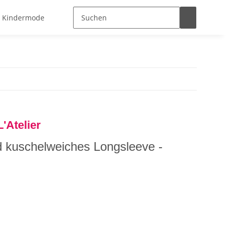
Kindermode
Neu
Stillmode
Schenken
G
L'Atelier
ind kuschelweiches Longsleeve -