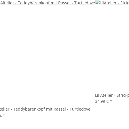
Lil'Atelier - Stri
34,99 €
*
telier - Teddybärenkopf mit Rassel - Turtledove
 €
*