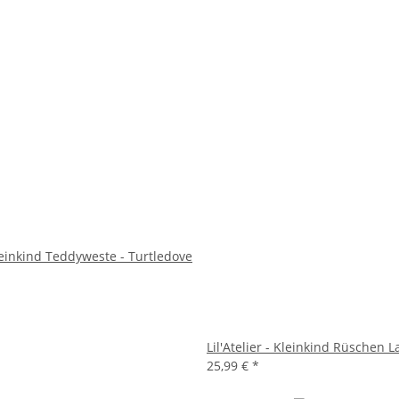
Kleinkind Teddyweste - Turtledove
Lil'Atelier - Kleinkind Rüschen
25,99 €
*