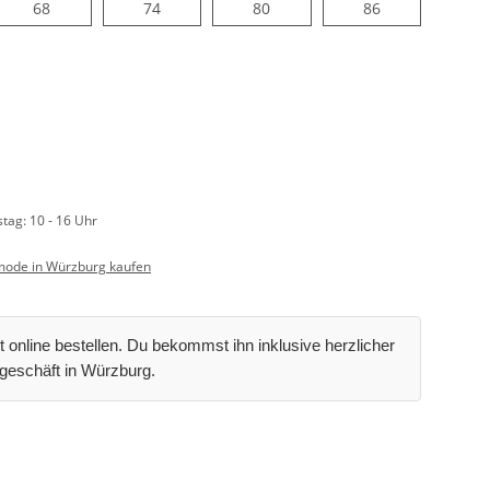
68
74
80
86
68
74
80
86
stag: 10 - 16 Uhr
ode in Würzburg kaufen
t online bestellen. Du bekommst ihn inklusive herzlicher
geschäft in Würzburg.