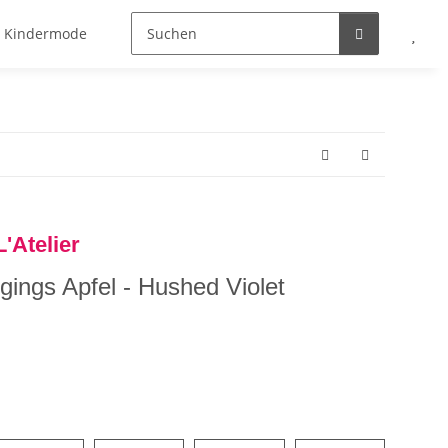
Kindermode
Neu
Stillmode
Schenken
G
L'Atelier
eggings Apfel - Hushed Violet