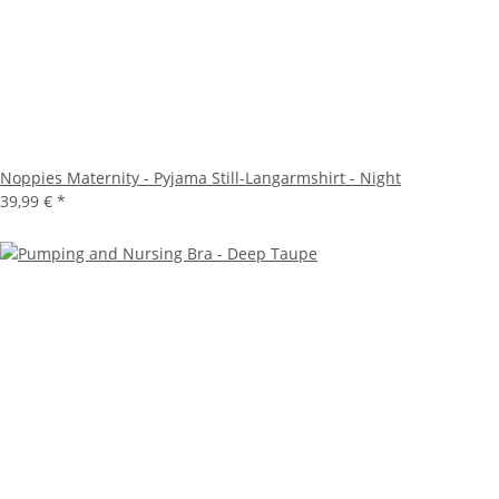
Noppies Maternity - Pyjama Still-Langarmshirt - Night
39,99 €
*