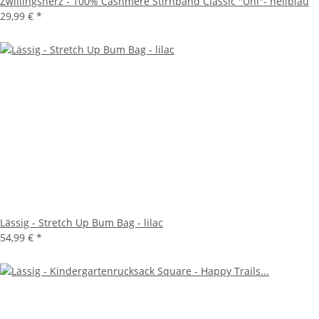
Zwillingsherz - 100% Cashmere Stirnband Classic "Uni"- hellblau
29,99 €
*
Lässig - Stretch Up Bum Bag - lilac
54,99 €
*